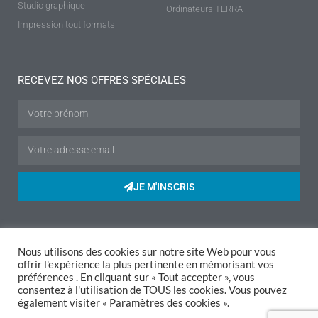
Studio graphique
Ordinateurs TERRA
Impression tout formats
RECEVEZ NOS OFFRES SPÉCIALES
JE M'INSCRIS
Mentions légales
|
Politique de confidentialité
|
Conditions de vente
|
Nous utilisons des cookies sur notre site Web pour vous
offrir l'expérience la plus pertinente en mémorisant vos
Livraison
|
Retours
préférences . En cliquant sur « Tout accepter », vous
consentez à l'utilisation de TOUS les cookies. Vous pouvez
© ACCESSWEB - Services informatiques Auray, Plouhinec, Belz,
également visiter « Paramètres des cookies ».
Hennebont, Merlevenez, Riantec,
informatique Kervigac
, Sainte
Hélène, Etel, Locmiquélic, Port-louis, Nostang, Lorient, Lanester...