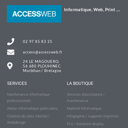
Informatique, Web, Print ....
02 97 85 83 25
access@accessweb.fr
24 LE MAGOUERO,
56 680 PLOUHINEC
Morbihan / Bretagne
SERVICES
LA BOUTIQUE
Maintenance informatique
Services d'assistance /
professionnels
maintenance
Atelier informatique particuliers
Matériel Informatique
Création de sites internet /
Infographie / supports imprimés
Webdesign
PLV / Solutions display