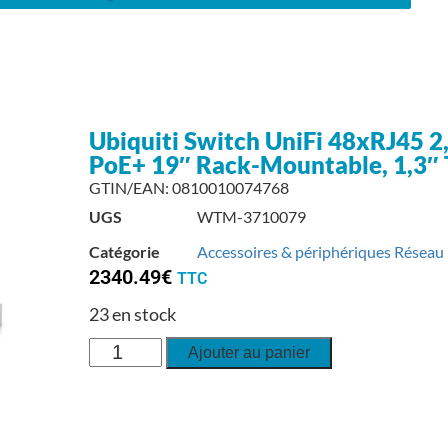
Ubiquiti Switch UniFi 48xRJ45
PoE+ 19″ Rack-Mountable, 1,3″
GTIN/EAN: 0810010074768
UGS
WTM-3710079
Catégorie
Accessoires & périphériques Réseau
2340.49
€
TTC
23 en stock
Ajouter au panier