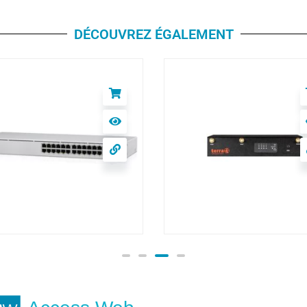
DÉCOUVREZ ÉGALEMENT
quiti Switch UniFi
xRJ45 GBit/2xSFP
naged Gen2 19" Rack-
TERRA VPN-GATEWA
ntable, Fanless, 1,3"
BLACK DWARF PRO
.27
€
1016.00
€
TTC
TTC