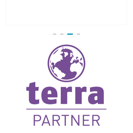
TERRA CLOUD MOBILE 1610M Ultra 5-125U
W11P inkl. VOS
24.00
€
TTC