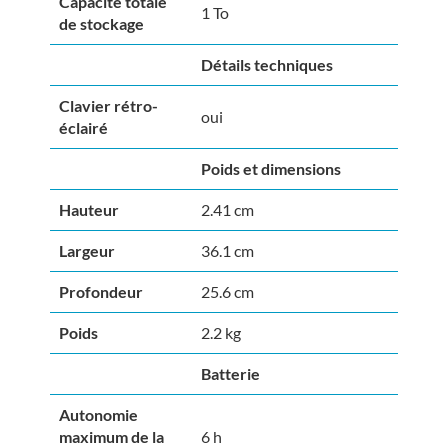
Capacité totale
1 To
de stockage
Détails techniques
Clavier rétro-
oui
éclairé
Poids et dimensions
Hauteur
2.41 cm
Largeur
36.1 cm
Profondeur
25.6 cm
Poids
2.2 kg
Batterie
Autonomie
maximum de la
6 h