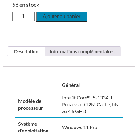
56 en stock
Ajouter au panier
Description
Informations complémentaires
Général
Intel® Core™ i5-1334U
Modèle de
Prozessor (12M Cache, bis
processeur
zu 4.6 GHz)
Système
Windows 11 Pro
d’exploitation