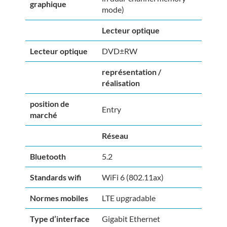
graphique
mode)
Lecteur optique
Lecteur optique
DVD±RW
représentation /
réalisation
position de
Entry
marché
Réseau
Bluetooth
5.2
Standards wifi
WiFi 6 (802.11ax)
Normes mobiles
LTE upgradable
Type d’interface
Gigabit Ethernet