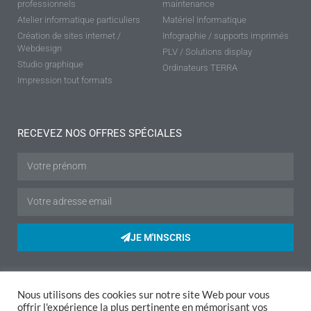
professionnels
maintenance
Atelier informatique particuliers
Matériel Informatique
Création de sites internet /
Infographie / supports imprimés
Webdesign
PLV / Solutions display
Studio graphique
Ordinateurs TERRA
Impression tout formats
RECEVEZ NOS OFFRES SPÉCIALES
JE M'INSCRIS
Nous utilisons des cookies sur notre site Web pour vous
Mentions légales
|
Politique de confidentialité
|
Conditions de vente
|
offrir l'expérience la plus pertinente en mémorisant vos