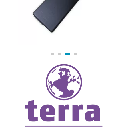
Netzteil USB-C 65W Terra Mobile 1610 (ohne
26.00
€
TTC