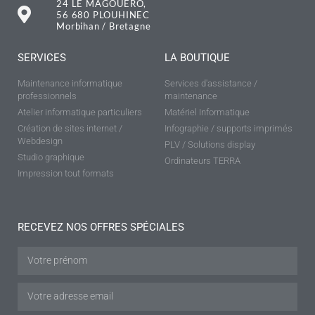
24 LE MAGOUERO,
56 680 PLOUHINEC
Morbihan / Bretagne
SERVICES
LA BOUTIQUE
Maintenance informatique
Services d'assistance /
professionnels
maintenance
Atelier informatique particuliers
Matériel Informatique
Création de sites internet /
Infographie / supports imprimés
Webdesign
PLV / Solutions display
Studio graphique
Ordinateurs TERRA
Impression tout formats
RECEVEZ NOS OFFRES SPÉCIALES