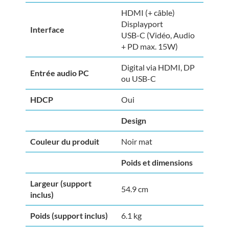
HDMI (+ câble)
Displayport
Interface
USB-C (Vidéo, Audio
+ PD max. 15W)
Digital via HDMI, DP
Entrée audio PC
ou USB-C
HDCP
Oui
Design
Couleur du produit
Noir mat
Poids et dimensions
Largeur (support
54.9 cm
inclus)
Poids (support inclus)
6.1 kg