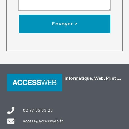
Envoyer >
Informatique, Web, Print ....
02 97 85 83 25
access@accessweb.fr