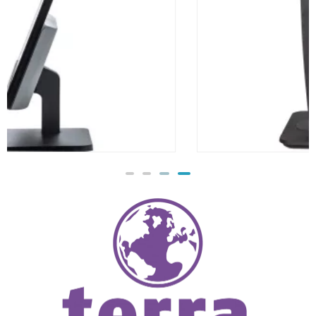
TERRA LCD/LED 2748W PV V4 schwarz
HDMI/DP/USB-C GREENLINE
175.00
€
TTC