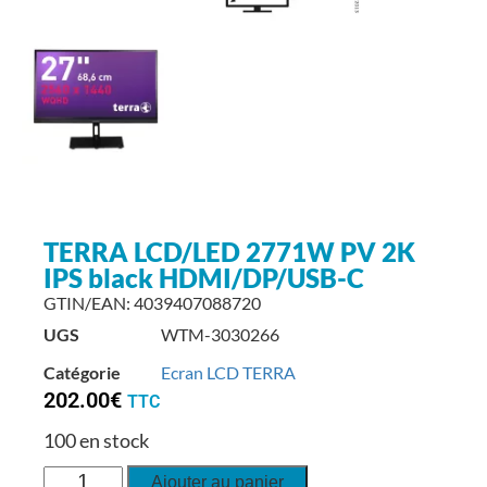
TERRA LCD/LED 2771W PV 2K
IPS black HDMI/DP/USB-C
GTIN/EAN: 4039407088720
UGS
WTM-3030266
Catégorie
Ecran LCD TERRA
202.00
€
TTC
100 en stock
Ajouter au panier