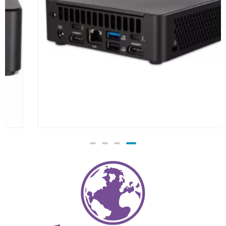
Y TERRA PC-Micro 5000
622.00
€
TTC