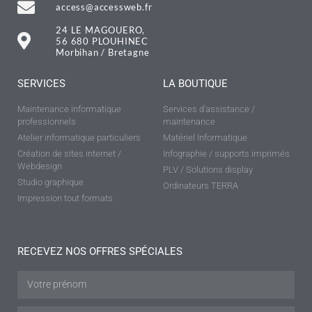
access@accessweb.fr
24 LE MAGOUERO,
56 680 PLOUHINEC
Morbihan / Bretagne
SERVICES
LA BOUTIQUE
Maintenance informatique
Services d'assistance /
professionnels
maintenance
Atelier informatique particuliers
Matériel Informatique
Création de sites internet /
Infographie / supports imprimés
Webdesign
PLV / Solutions display
Studio graphique
Ordinateurs TERRA
Impression tout formats
RECEVEZ NOS OFFRES SPÉCIALES