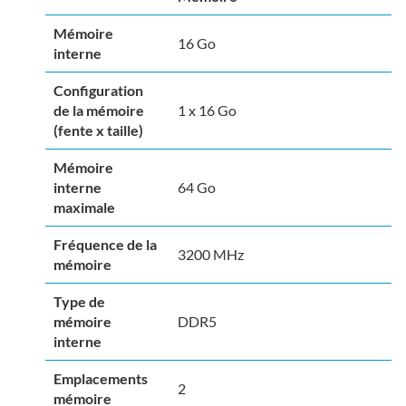
Mémoire
16 Go
interne
Configuration
de la mémoire
1 x 16 Go
(fente x taille)
Mémoire
interne
64 Go
maximale
Fréquence de la
3200 MHz
mémoire
Type de
mémoire
DDR5
interne
Emplacements
2
mémoire