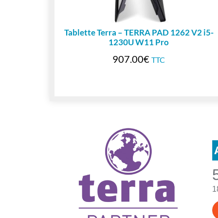
Tablette Terra – TERRA PAD 1262 V2 i5-
1230U W11 Pro
907.00
€
TTC
1