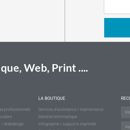
que, Web, Print ....
LA BOUTIQUE
REC
e professionnels
Services d'assistance / maintenance
culiers
Matériel Informatique
et / Webdesign
Infographie / supports imprimés