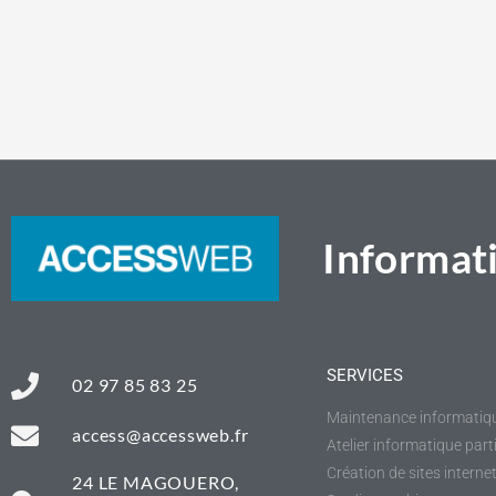
Informati
SERVICES
02 97 85 83 25
Maintenance informatiqu
access@accessweb.fr
Atelier informatique parti
Création de sites intern
24 LE MAGOUERO,