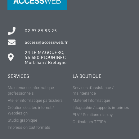
02 97 85 83 25
access@accessweb.fr
24 LE MAGOUERO,
56 680 PLOUHINEC
Morbihan / Bretagne
SERVICES
LA BOUTIQUE
Maintenance informatique
Services d'assistance /
professionnels
maintenance
Atelier informatique particuliers
Matériel Informatique
Création de sites internet /
Infographie / supports imprimés
Webdesign
PLV / Solutions display
Studio graphique
Ordinateurs TERRA
Impression tout formats