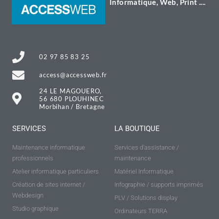
Informatique, Web, Print ....
02 97 85 83 25
access@accessweb.fr
24 LE MAGOUERO,
56 680 PLOUHINEC
Morbihan / Bretagne
SERVICES
LA BOUTIQUE
Maintenance informatique
Services d'assistance /
professionnels
maintenance
Atelier informatique particuliers
Matériel Informatique
Création de sites internet /
Infographie / supports imprimés
Webdesign
PLV / Solutions display
Studio graphique
Ordinateurs TERRA