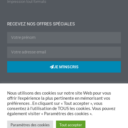
Impression tout formats
RECEVEZ NOS OFFRES SPÉCIALES
JE M'INSCRIS
Mentions légales
|
Politique de confidentialité
|
Conditions de vente
|
Nous utilisons des cookies sur notre site Web pour vous
offrir l'expérience la plus pertinente en mémorisant vos
Livraison
|
Retours
préférences . En cliquant sur « Tout accepter », vous
consentez à l'utilisation de TOUS les cookies. Vous pouvez
© ACCESSWEB - Services informatiques Auray, Plouhinec, Belz,
également visiter « Paramètres des cookies ».
Hennebont, Merlevenez, Riantec,
informatique Kervigac
, Sainte
Hélène, Etel, Locmiquélic, Port-louis, Nostang, Lorient, Lanester...
Paramètres des cookies
Tout accepter