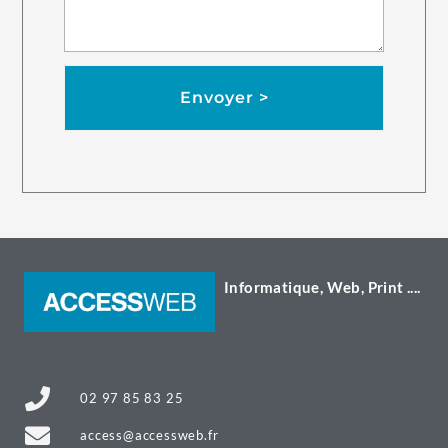
Envoyer >
Informatique, Web, Print ....
02 97 85 83 25
access@accessweb.fr