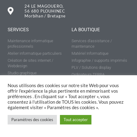
24 LE MAGOUERO,
56 680 PLOUHINEC
Morbihan / Bretagne
SERVICES
LA BOUTIQUE
Maintenance informatique
Services d'assistance /
professionnels
maintenance
Atelier informatique particuliers
Matériel Informatique
Création de sites internet /
Infographie / supports imprimés
Webdesign
PLV / Solutions display
Studio graphique
Ordinateurs TERRA
Impression tout formats
Nous utilisons des cookies sur notre site Web pour vous
offrir l'expérience la plus pertinente en mémorisant vos
préférences . En cliquant sur « Tout accepter », vous
consentez à l'utilisation de TOUS les cookies. Vous pouvez
RECEVEZ NOS OFFRES SPÉCIALES
également visiter « Paramètres des cookies ».
Paramètres des cookies
Tout accepter