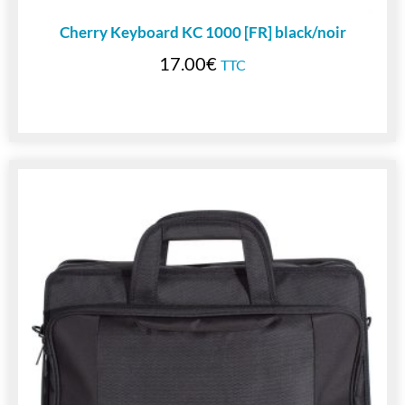
Cherry Keyboard KC 1000 [FR] black/noir
17.00
€
TTC