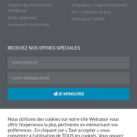
Création de sites internet /
Infographie / supports imprimés
Webdesign
PLV / Solutions display
Studio graphique
Ordinateurs TERRA
Impression tout formats
RECEVEZ NOS OFFRES SPÉCIALES
JE M'INSCRIS
Nous utilisons des cookies sur notre site Web pour vous
Mentions légales
|
Politique de confidentialité
|
Conditions de vente
|
offrir l'expérience la plus pertinente en mémorisant vos
Livraison
|
Retours
préférences . En cliquant sur « Tout accepter », vous
consentez à l'utilisation de TOUS les cookies. Vous pouvez