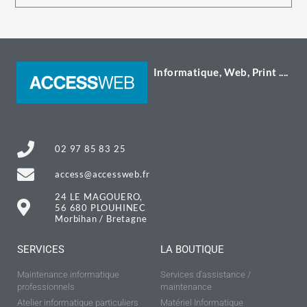
Informatique, Web, Print ....
02 97 85 83 25
access@accessweb.fr
24 LE MAGOUERO,
56 680 PLOUHINEC
Morbihan / Bretagne
SERVICES
LA BOUTIQUE
Maintenance informatique
Services d'assistance /
professionnels
maintenance
Atelier informatique particuliers
Matériel Informatique