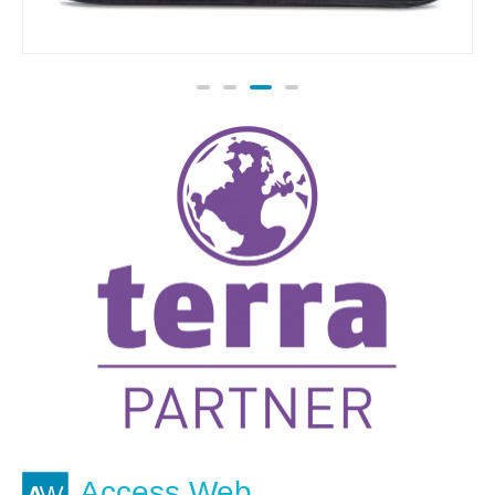
Sac / Sacoche TERRA PRO811 pour NB
jusqu'à
22.00
€
TTC
Access Web